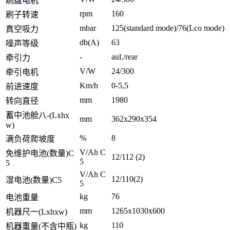
刷盘电机
rpm
160
刷子转速
mbar
125(standard mode)/76(Lco mode)
真空吸力
db(A)
63
噪声等级
-
aul./rear
牵引力
V/W
24/300
牵引电机
Km/h
0-5,5
前进速度
mm
1980
转向直径
蓄中池舱八-(Lxhx
mm
362x290x354
w)
%
8
满负荷爬坡度
V/Ah C
免维护电池(数量)C
12/112 (2)
5
5
V/Ah C
12/110(2)
湿电池(数量)C5
5
kg
76
电池重量
mm
1265x1030x600
机器尺一(Lxhxw)
kg
110
机器重量(不含中瓶)