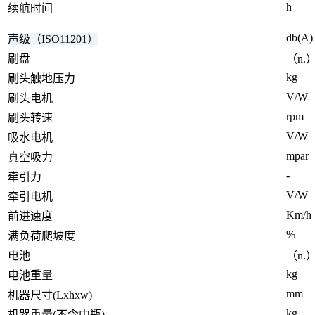
h
续航时间
db(A)
声级（ISO11201）
刷盘
（n.
kg
刷头触地压力
V/W
刷头电机
rpm
刷头转速
V/W
吸水电机
mpar
真空吸力
-
牵引力
V/W
牵引电机
Km/h
前进速度
%
满负荷爬坡度
电池
（n.）
kg
电池重量
mm
机器尺寸(Lxhxw)
kg
机器重量(不含中瓶)