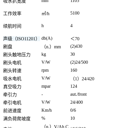
mm
1105
吸水扒宽度
5100
工作效率
㎡/h
h
4
续航时间
db(A)
声级（ISO11201）
＜70
(2)430
刷盘
（n.）mm
kg
30
刷头触地压力
V/W
(2)24/500
刷头电机
rpm
160
刷头转速
V/W
吸水电机
（1）24/420
mpar
124
真空吸力
-
aut./front
牵引力
V/W
24/400
牵引电机
Km/h
0/6
前进速度
%
10
满负荷爬坡度
（n.）V/Ah C