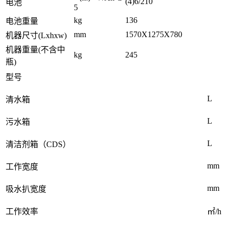
(4)6/210
电池
5
kg
136
电池重量
mm
1570X1275X780
机器尺寸(Lxhxw)
机器重量(不含中
kg
245
瓶)
型号
L
清水箱
L
污水箱
L
清洁剂箱（CDS）
mm
工作宽度
mm
吸水扒宽度
工作效率
㎡/h